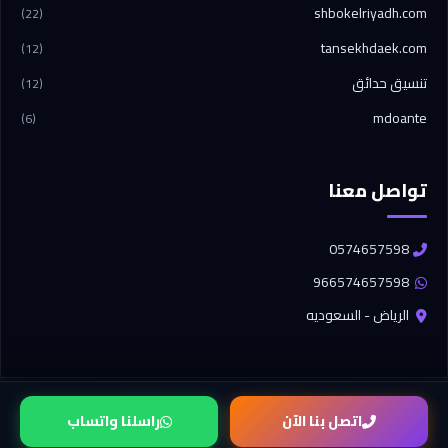
shbokelriyadh.com
(22)
tansekhdaek.com
(12)
تنسيق حدائق
(12)
mdoante
(6)
تواصل معنا
0574657598
966574657598
الرياض - السعوديه
© 2026 مدونتي. جميع الحقوق محفوظة.
اتصل بنا الآن
راسلنا واتساب
تصميم وتطوير
شركة برو كود (Pro Code)