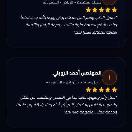
عميلة معتمدة - الرياض - السعوديه
"غسيل الكنب والمجالس عندهم يجنن ورجع كأنه جديد تماماً
وراحت البقع الصعبة كلها! والأحلى سرعة الإنجاز والأمانة
العالية للعمالة. شكراً لكم."
المهندس أحمد الرويلي
ا
عميل معتمد - الرياض - السعوديه
"عمل رائع ومهارة عالية جداً في الفحص والكشف عن الخلل
وتصليحه بالكامل بالضمان الموثق. أداء يستحق 5 نجوم كاملة
وخدمة عملاء متفهمة وسريعة."