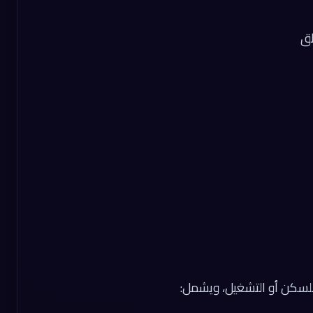
طق
للسكن أو التشغيل، ويشمل: