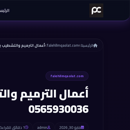
خطي إلى المحتوى
الرئيس
الرئيسية
falehllmqaolat.com
أعمال الترميم والتشطيب بحائل 0036
falehllmqaolat.com
أعمال الترميم وا
0565930036
مايو 30, 2026
admin
1 دقائق للقراءة