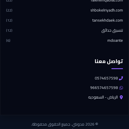
falehllmqaolat.com
(22)
shbokelriyadh.com
(22)
tansekhdaek.com
(12)
تنسيق حدائق
(12)
mdoante
(6)
تواصل معنا
0574657598
966574657598
الرياض - السعوديه
© 2026 مدونتي. جميع الحقوق محفوظة.