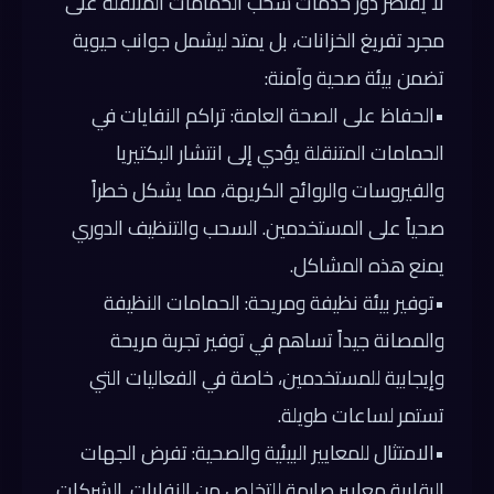
لا يقتصر دور خدمات سحب الحمامات المتنقلة على
مجرد تفريغ الخزانات، بل يمتد ليشمل جوانب حيوية
تضمن بيئة صحية وآمنة:
•
الحفاظ على الصحة العامة:
تراكم النفايات في
الحمامات المتنقلة يؤدي إلى انتشار البكتيريا
والفيروسات والروائح الكريهة، مما يشكل خطراً
صحياً على المستخدمين. السحب والتنظيف الدوري
يمنع هذه المشاكل.
•
توفير بيئة نظيفة ومريحة:
الحمامات النظيفة
والمصانة جيداً تساهم في توفير تجربة مريحة
وإيجابية للمستخدمين، خاصة في الفعاليات التي
تستمر لساعات طويلة.
•
الامتثال للمعايير البيئية والصحية:
تفرض الجهات
الرقابية معايير صارمة للتخلص من النفايات. الشركات