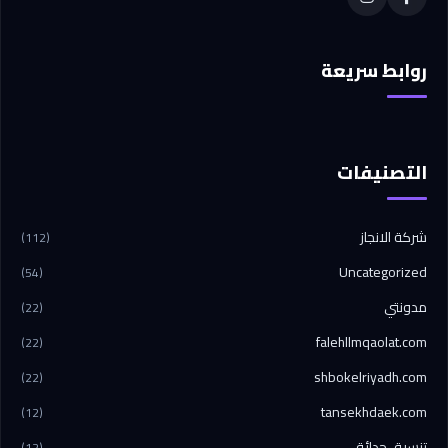
روابط سريعة
التصنيفات
شركة الانجاز
(112)
Uncategorized
(54)
مدونتي
(22)
falehllmqaolat.com
(22)
shbokelriyadh.com
(22)
tansekhdaek.com
(12)
تنسيق حدائق
(12)