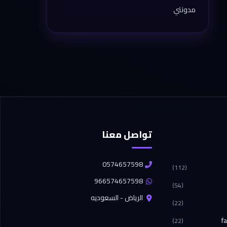
مدونتي
تواصل معنا
0574657598
(112)
966574657598
(54)
الرياض - السعوديه
(22)
f
(22)