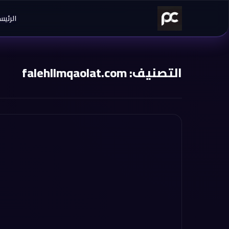
خطي إلى المحتوى
الرئيس
التصنيف:
falehllmqaolat.com