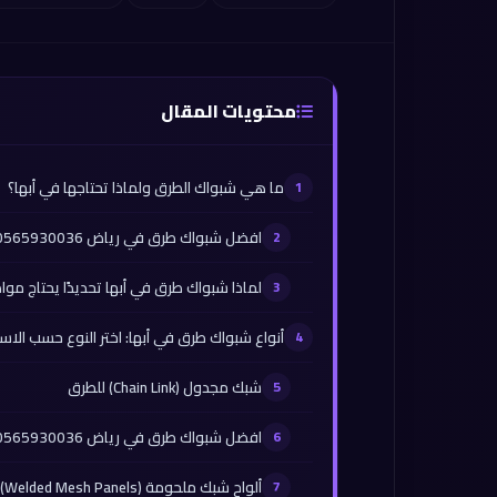
محتويات المقال
ما هي شبواك الطرق ولماذا تحتاجها في أبها؟
افضل شبواك طرق في رياض 0565930036
لماذا شبواك طرق في أبها تحديدًا يحتاج مو
أنواع شبواك طرق في أبها: اختر النوع حسب الاس
شبك مجدول (Chain Link) للطرق
افضل شبواك طرق في رياض 0565930036
ألواح شبك ملحومة (Welded Mesh Panels) للمتانة والشكل