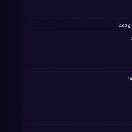
رع فقط)
ر؟