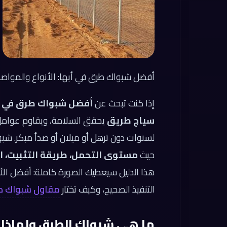
أفضل شبواك طرق في أبها: الأنواع والمواصف
إذا كنت تبحث عن
أفضل شبواك طرق في أ
سياج طريق
يحقق السلامة، ويقاوم عوامل الج
لسنوات دون ترهل أو ميلان أو صدأ مبكر. شب
حيث
مستوى التحمل، طريقة التثبيت، الق
هذا الدليل سيعطيك الصورة كاملة: أفضل الأ
التنفيذ الصحيح، وكيف تختار
مقاول شبواك طر
ما هي شبواك الطرق ولماذا ت