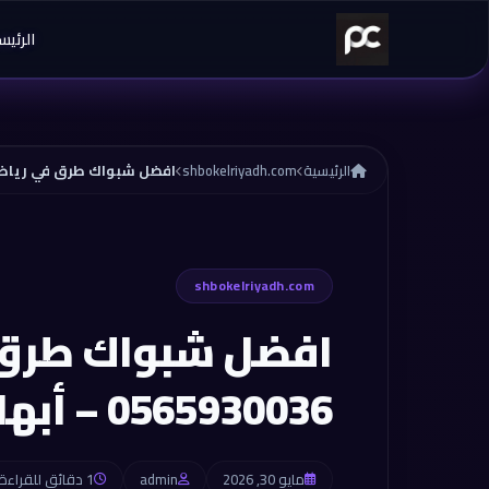
خطي إلى المحتوى
الرئيس
الرئيسية
shbokelriyadh.com
افضل شبواك طرق في رياض 0565930036 – أب
shbokelriyadh.com
افضل شبواك طرق
0565930036 – أبها
مايو 30, 2026
admin
1 دقائق للقراءة