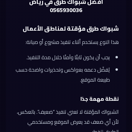
افضل شبواك طرق في رياض
0565930036
شبواك طرق مؤقتة لمناطق الأعمال
هذا النوع يستخدم أثناء تنفيذ مشروع أو صيانة:
يجب أن يكون ثابتًا وآمنًا خلال مدة التنفيذ.
يُفضّل دعمه بعواكس وتحذيرات واضحة حسب
طبيعة الموقع.
نقطة مهمة جدًا
الشبواك المؤقتة لا تعني تنفيذ “ضعيف”. بالعكس،
لأن أي ضعف قد يعرض الموقع ومستخدمي
الطريق للخطر.