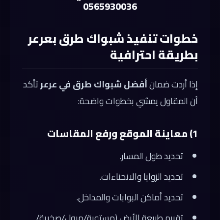
0565930036
خطوات تنفيذ شبواك طرق بعرعر
بطريقة احترافية
إذا أردت ضمان
أفضل شبواك طرق في عرعر
تأكد
أن المقاول يمشي بخطوات واضحة:
1) معاينة الموقع ورفع المقاسات
تحديد طول المسار.
تحديد الزوايا والانحناءات.
تحديد أماكن البوابات والمداخل.
تقييم طبيعة الأرض (مستوية/ميول/صخرية/