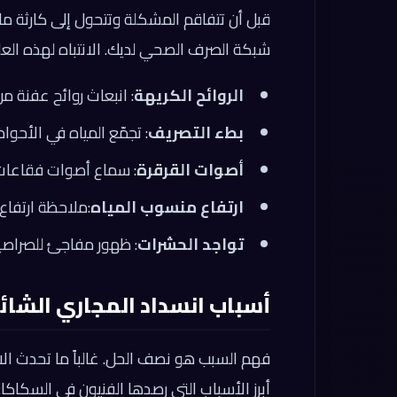
قبل أن تتفاقم المشكلة وتتحول إلى كارثة ما
شبكة الصرف الصحي لديك. الانتباه لهذه العلا
الروائح الكريهة
: انبعاث روائح عفنة 
بطء التصريف
: تجمّع المياه في الأحوا
أصوات القرقرة
: سماع أصوات فقاعات أ
ارتفاع منسوب المياه
:ملاحظة ارتفاع
تواجد الحشرات
: ظهور مفاجئ للصراصي
أسباب انسداد المجاري الشائ
فهم السبب هو نصف الحل. غالباً ما تحدث الا
أبرز الأسباب التي رصدها الفنيون في السكاكا: