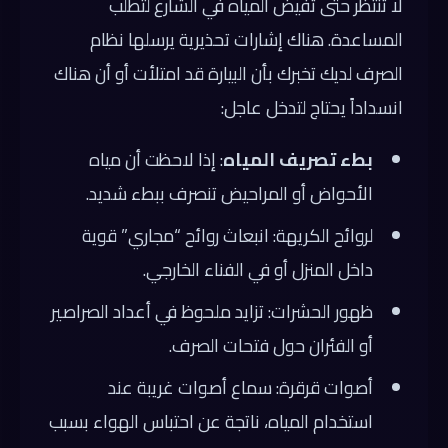
لا تنتظر حتى تفيض المياه في الشارع لتطلب
المساعدة. هناك إشارات تحذيرية يرسلها نظام
الصرف لديك تخبرك بأن البيارة قد امتلأت أو أن هناك
انسداداً يحتاج لتدخل عاجل:
بطء تصريف المياه
: إذا لاحظت أن مياه
الأحواض أو المراحيض تنصرف ببطء شديد.
لروائح الكريهة: انبعاث روائح “مجاري” قوية
داخل المنزل أو في الفناء الخارجي.
ظهور الحشرات: تزايد ملحوظ في أعداد الصراصير
أو الفئران حول فتحات الصرف.
أصوات قرقرة: سماع أصوات غريبة عند
استخدام المياه، ناتجة عن احتباس الهواء بسبب