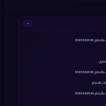
056593003
لكبرى
056593003
ات بالدمام
056593003