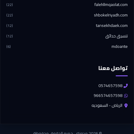
falehllmqaolat.com
(22)
shbokelriyadh.com
(22)
tansekhdaek.com
(12)
تنسيق حدائق
(12)
mdoante
(6)
تواصل معنا
0574657598
966574657598
الرياض - السعوديه
© 2026 مدونتي. جميع الحقوق محفوظة.