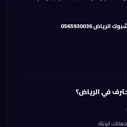
رياض 0565930036
ترف في الرياض؟
هانات الرديئة.