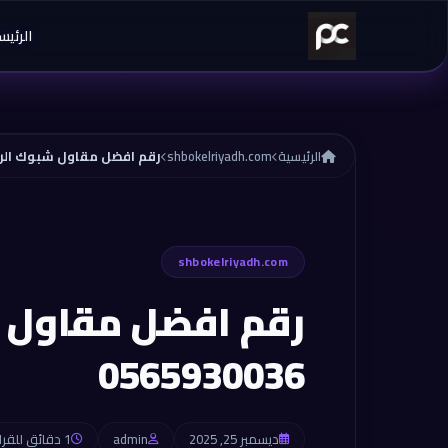
خطي إلى المحتوى
الرئيس
الرئيسية
shbokelriyadh.com
رقم افضل مقاول شبوك الرياض 0036
shbokelriyadh.com
رقم افضل مقاول 
0565930036
ديسمبر 25, 2025
admin
1 دقائق للقراءة