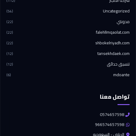
شركة الانجاز
(112)
Uncategorized
(54)
مدونتي
(22)
falehllmqaolat.com
(22)
shbokelriyadh.com
(22)
tansekhdaek.com
(12)
تنسيق حدائق
(12)
mdoante
(6)
تواصل معنا
0574657598
966574657598
الرياض - السعوديه