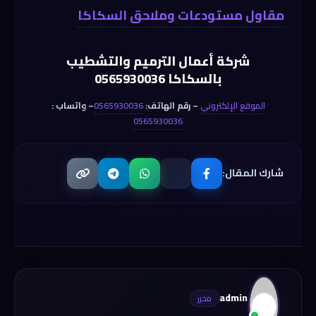
مقاول مستودعات وملاحق السكاكا
شركة أعمال الترميم والتشطيب
بالسكاكا 0565930036
الموقع الإلكتروني
– رقم الهاتف:
0565930036
– واتساب :
0565930036
شارك المقال:
admin