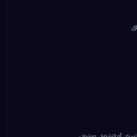
طق
للسكن أو التشغيل، ويشمل: