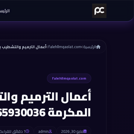
خطي إلى المحتوى
الرئيس
الرئيسية
falehllmqaolat.com
falehllmqaolat.com
أعمال الترميم وا
المكرمة 0565930036
مايو 30, 2026
admin
1 دقائق للقراءة