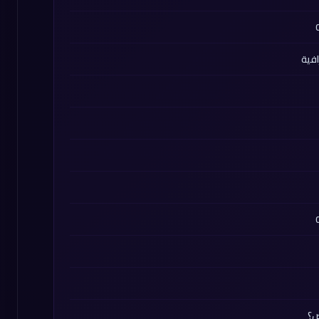
افية
ض؟