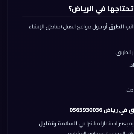
حتاجها في الرياض؟
انب الطرق
أو حول مواقع العمل (مناطق الإنشاء
 الطريق.
.
دث.
اض 0565930036
عتبر استثمارًا مباشرًا في
السلامة وتقليل
طق المفتوحة ومواقع المشاريع.