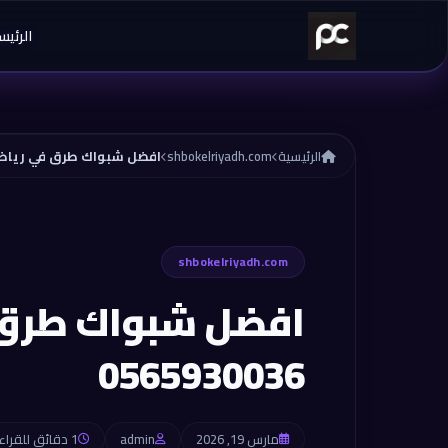
خطي إلى المحتوى
الرئيس
الرئيسية
shbokelriyadh.com
افضل شبواك طرق في رياض 65930036
shbokelriyadh.com
افضل شبواك طرق
0565930036
مارس 19, 2026
admin
1 دقائق للقراءة