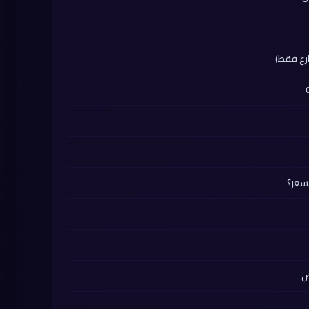
رع فقط)
لسعر؟
ض