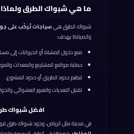
ما هي شبواك الطرق ولماذا ت
شبواك الطرق هي
سياجات تُركّب على جو
والصيانة) بهدف:
منع دخول المشاة أو الحيوانات إلى مسار
حماية مواقع المشاريع والمعدات والمواد
تنظيم حدود الطريق أو حدود المشروع.
تقليل التعديات والعبور العشوائي والحوا
افضل شبواك طرق في ري
في مدينة مثل الرياض، وجود شبواك طرق قوية ي
المخاطر
، خصوصًا في الطرق السريعة والمنا