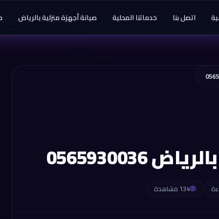
ية
اتصل بنا
خدماتنا المحلية
صيانة أجهزة منزلية بالرياض
م
0565930036
134 مشاهدة